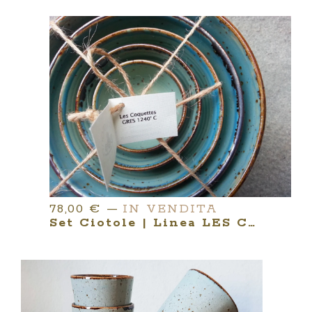
78,00
€
—
IN VENDITA
Set Ciotole | Linea LES COQUETTES