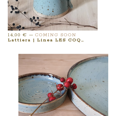
14,00
€
—
COMING SOON
Lattiera | Linea LES COQUETTES