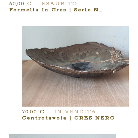
60,00
€
—
ESAURITO
Formella In Grès | Serie NATURA NATURATA
70,00
€
—
IN VENDITA
Centrotavola | GRES NERO