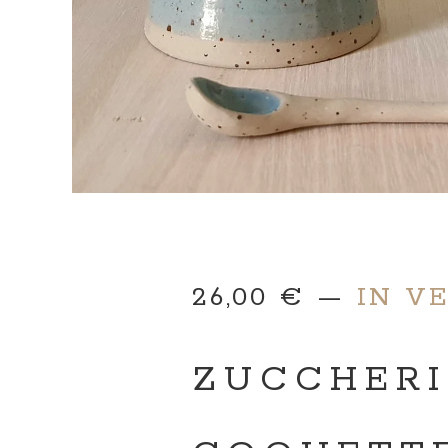
26,00
€
—
IN V
ZUCCHERI