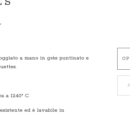
ES
oggiato a mano in grès puntinato e
uettes.
a a 1240° C.
resistente ed è lavabile in