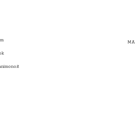
am
MAN
ok
nimono.it